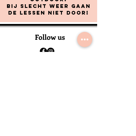
Bij slecht weer gaan
de lessen niet door!
Follow us
Contact
Justien Tanghe
Certified Personal Trainer
+32 491 49 23 25
info@thelovd.be
Hostede 2 Hoogstade 8690
België
Aanbod
Personal Training