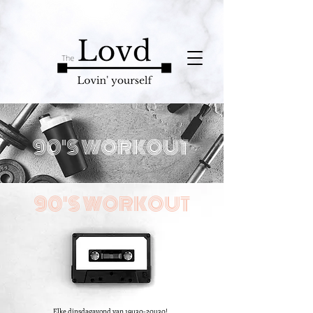
90'S WORKOUT
90'S WORKOUT
Elke dinsdagavond van 19u30-20u30!