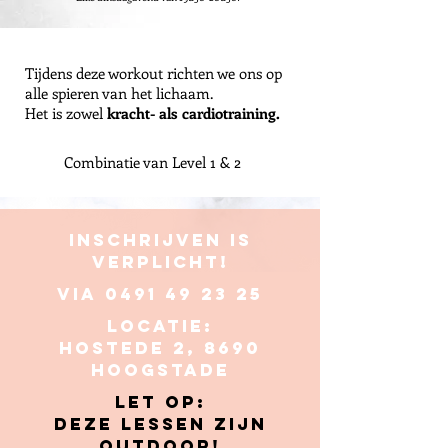
Tijdens deze workout richten we ons op
alle spieren van het lichaam.
Het is zowel
kracht- als cardiotraining.
Combinatie van Level 1 & 2
Inschrijven is
verplicht!
via
0491 49 23 25
Locatie:
Hostede 2, 8690
Hoogstade
Let op:
Deze lessen zijn
outdoor!